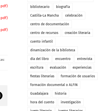
 pdf)
bibliotecario
biografía
Castilla-La Mancha
celebración
 pdf)
centro de documentación
 pdf)
centro de recursos
creación literaria
cuento infantil
dinamización de la biblioteca
día del libro
encuentro
entrevista
as:
escritura
evaluación
experiencias
fiestas literarias
formación de usuarios
formación documental o ALFIN
Guadalajara
historia
Correo
electrónico
hora del cuento
investigación
juego literario
juegos literarios