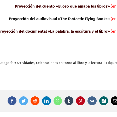
Proyección del cuento «El oso que amaba los libros»
(en
Proyección del audiovisual «The Fantastic Flying Books»
(en
royección del documental «La palabra, la escritura y el libro»
(en
Categorías:
Actividades
,
Celebraciones en torno al libro y la lectura
|
Etiquet
Facebook
Twitter
Reddit
LinkedIn
WhatsApp
Tumblr
Pinterest
Vk
Xing