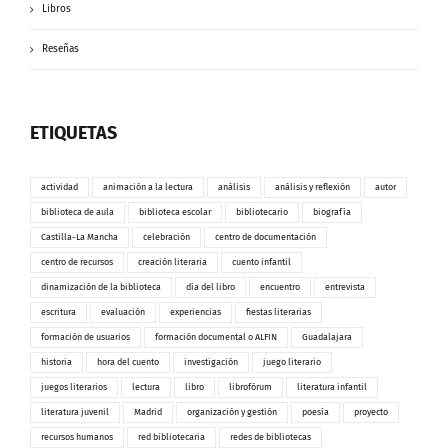
Libros
Reseñas
ETIQUETAS
actividad
animación a la lectura
análisis
análisis y reflexión
autor
biblioteca de aula
biblioteca escolar
bibliotecario
biografía
Castilla-La Mancha
celebración
centro de documentación
centro de recursos
creación literaria
cuento infantil
dinamización de la biblioteca
día del libro
encuentro
entrevista
escritura
evaluación
experiencias
fiestas literarias
formación de usuarios
formación documental o ALFIN
Guadalajara
historia
hora del cuento
investigación
juego literario
juegos literarios
lectura
libro
librofórum
literatura infantil
literatura juvenil
Madrid
organización y gestión
poesía
proyecto
recursos humanos
red bibliotecaria
redes de bibliotecas