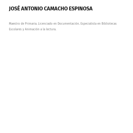
JOSÉ ANTONIO CAMACHO ESPINOSA
Maestro de Primaria. Licenciado en Documentación. Especialista en Bibliotecas
Escolares y Animación a la lectura.