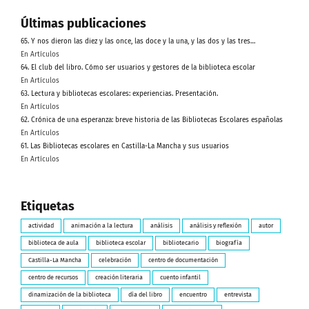
Últimas publicaciones
65. Y nos dieron las diez y las once, las doce y la una, y las dos y las tres…
En Artículos
64. El club del libro. Cómo ser usuarios y gestores de la biblioteca escolar
En Artículos
63. Lectura y bibliotecas escolares: experiencias. Presentación.
En Artículos
62. Crónica de una esperanza: breve historia de las Bibliotecas Escolares españolas
En Artículos
61. Las Bibliotecas escolares en Castilla-La Mancha y sus usuarios
En Artículos
Etiquetas
actividad
animación a la lectura
análisis
análisis y reflexión
autor
biblioteca de aula
biblioteca escolar
bibliotecario
biografía
Castilla-La Mancha
celebración
centro de documentación
centro de recursos
creación literaria
cuento infantil
dinamización de la biblioteca
día del libro
encuentro
entrevista