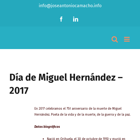
Saltar
info@joseantoniocamacho.info
al
contenido
Facebook
LinkedIn
Día de Miguel Hernández –
2017
En 2017 celebramos el 75º aniversario de la muerte de Miguel
Hernández. Poeta de la vida y de la muerte, de la guerra y de la paz.
Datos biográficos
Nació en Orihuela, el 30 de octubre de 1910 y murió en