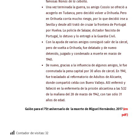
famosas
Nanas de la cebolla
.
Una vez terminada la guerra, su amigo Cossío se ofreció a
acogerlo en Tudanca, pero decidió volver a Orihuela. Pero
en Orihuela corría mucho riesgo, por lo que decidió irse a
Sevilla y desde allí trató de cruzar la frontera de Portugal
por Huelva. La policía de Salazar, dictador fascista de
Portugal, lo detuvo y lo entregó a la Guardia Civil.
Con la ayuda de varios amigos consiguió salir de la cárcel,
pero de vuelta a Orihuela, fue delatado y de nuevo
detenido, juzgado y condenado a muerte en marzo de
1940.
De nuevo, gracias a la influencia de algunos amigos, le fue
conmutada la pena capital por 30 años de cárcel. En 1941,
fue trasladado al reformatorio de Adultos de Alicante,
donde compartió celda con Buero Vallejo. Allí enfermó y
falleció en la enfermería de la prisión alicantina a las 5:32
de la mañana del 28 de marzo de 1942, con tan sólo 31
años de edad.
Guión para el 75º aniversario de la muerte de Miguel Hernández. 2017
(en
pdf)
Contador de visitas:
32