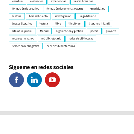
escritura
evaluación
experiencias
fiestas literarias
formación de usuarios
formación documental o ALFIN
Guadalajara
historia
hora del cuento
investigación
juego literario
juegos literarios
lectura
libro
librofórum
literatura infantil
literatura juvenil
Madrid
organización y gestión
poesía
proyecto
recursos humanos
red bibliotecaria
redes de bibliotecas
selección bibliográfica
servicios bibliotecarios
Sígueme en redes sociales