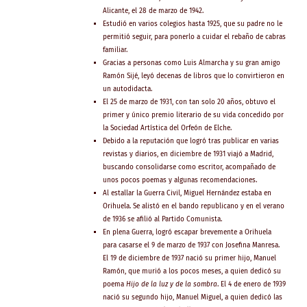
Alicante, el 28 de marzo de 1942.
Estudió en varios colegios hasta 1925, que su padre no le
permitió seguir, para ponerlo a cuidar el rebaño de cabras
familiar.
Gracias a personas como Luis Almarcha y su gran amigo
Ramón Sijé, leyó decenas de libros que lo convirtieron en
un autodidacta.
El 25 de marzo de 1931, con tan solo 20 años, obtuvo el
primer y único premio literario de su vida concedido por
la Sociedad Artística del Orfeón de Elche.
Debido a la reputación que logró tras publicar en varias
revistas y diarios, en diciembre de 1931 viajó a Madrid,
buscando consolidarse como escritor, acompañado de
unos pocos poemas y algunas recomendaciones.
Al estallar la Guerra Civil, Miguel Hernández estaba en
Orihuela. Se alistó en el bando republicano y en el verano
de 1936 se afilió al Partido Comunista.
En plena Guerra, logró escapar brevemente a Orihuela
para casarse el 9 de marzo de 1937 con Josefina Manresa.
El 19 de diciembre de 1937 nació su primer hijo, Manuel
Ramón, que murió a los pocos meses, a quien dedicó su
poema
Hijo de la luz y de la sombra
. El 4 de enero de 1939
nació su segundo hijo, Manuel Miguel, a quien dedicó las