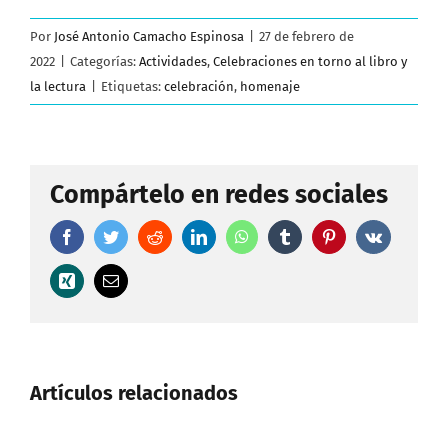
Por
José Antonio Camacho Espinosa
|
27 de febrero de
2022
|
Categorías:
Actividades
,
Celebraciones en torno al libro y
la lectura
|
Etiquetas:
celebración
,
homenaje
Compártelo en redes sociales
Facebook
Twitter
Reddit
LinkedIn
WhatsApp
Tumblr
Pinterest
Vk
Xing
Correo
electrónico
Artículos relacionados