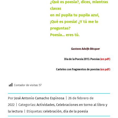
¿Qué es poesía?, dices, mientras
clavas
en mi pupila tu pupila azul,
¡Qué es poesía! ¿Y tú me lo
preguntas?
Poesía… eres tú.
Gustavo Adolfo Bécquer
Día de la Poesía 2013. Poesías
(en pdf)
Carteles con fragmentos de poesías
(en pdf)
Contador de visitas:
57
Por
José Antonio Camacho Espinosa
|
26 de febrero de
2022
|
Categorías:
Actividades
,
Celebraciones en torno al libro y
la lectura
|
Etiquetas:
celebración
,
día de la poesía