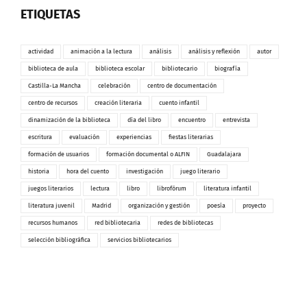
ETIQUETAS
actividad
animación a la lectura
análisis
análisis y reflexión
autor
biblioteca de aula
biblioteca escolar
bibliotecario
biografía
Castilla-La Mancha
celebración
centro de documentación
centro de recursos
creación literaria
cuento infantil
dinamización de la biblioteca
día del libro
encuentro
entrevista
escritura
evaluación
experiencias
fiestas literarias
formación de usuarios
formación documental o ALFIN
Guadalajara
historia
hora del cuento
investigación
juego literario
juegos literarios
lectura
libro
librofórum
literatura infantil
literatura juvenil
Madrid
organización y gestión
poesía
proyecto
recursos humanos
red bibliotecaria
redes de bibliotecas
selección bibliográfica
servicios bibliotecarios