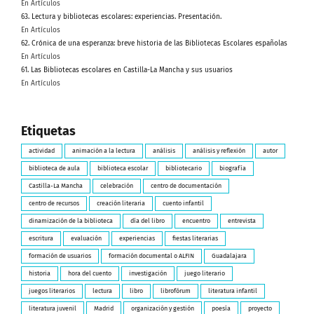
En Artículos
63. Lectura y bibliotecas escolares: experiencias. Presentación.
En Artículos
62. Crónica de una esperanza: breve historia de las Bibliotecas Escolares españolas
En Artículos
61. Las Bibliotecas escolares en Castilla-La Mancha y sus usuarios
En Artículos
Etiquetas
actividad
animación a la lectura
análisis
análisis y reflexión
autor
biblioteca de aula
biblioteca escolar
bibliotecario
biografía
Castilla-La Mancha
celebración
centro de documentación
centro de recursos
creación literaria
cuento infantil
dinamización de la biblioteca
día del libro
encuentro
entrevista
escritura
evaluación
experiencias
fiestas literarias
formación de usuarios
formación documental o ALFIN
Guadalajara
historia
hora del cuento
investigación
juego literario
juegos literarios
lectura
libro
librofórum
literatura infantil
literatura juvenil
Madrid
organización y gestión
poesía
proyecto