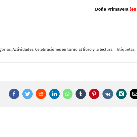
Doña Primavera
(en
gorías:
Actividades
,
Celebraciones en torno al libro y la lectura
|
Etiquetas:
Facebook
Twitter
Reddit
LinkedIn
WhatsApp
Tumblr
Pinterest
Vk
Xing