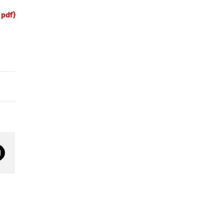
 pdf)
Correo
electrónico