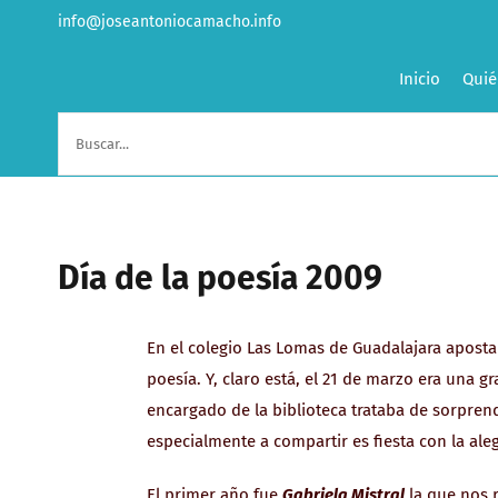
Saltar
info@joseantoniocamacho.info
al
contenido
Inicio
Quié
Buscar:
Día de la poesía 2009
En el colegio Las Lomas de Guadalajara aposta
poesía. Y, claro está, el 21 de marzo era una g
encargado de la biblioteca trataba de sorpren
especialmente a compartir es fiesta con la aleg
El primer año fue
Gabriela Mistral
la que nos 