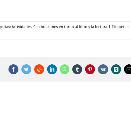
gorías:
Actividades
,
Celebraciones en torno al libro y la lectura
|
Etiquetas:
Facebook
Twitter
Reddit
LinkedIn
WhatsApp
Tumblr
Pinterest
Vk
Xing