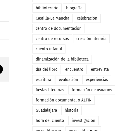
bibliotecario
biografía
Castilla-La Mancha
celebración
centro de documentación
centro de recursos
creación literaria
cuento infantil
dinamización de la biblioteca
Correo
día del libro
encuentro
entrevista
electrónico
escritura
evaluación
experiencias
fiestas literarias
formación de usuarios
formación documental o ALFIN
Guadalajara
historia
hora del cuento
investigación
juego literario
juegos literarios