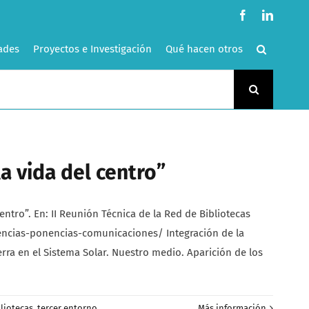
Facebook
LinkedI
ades
Proyectos e Investigación
Qué hacen otros
a vida del centro”
tro”. En: II Reunión Técnica de la Red de Bibliotecas
encias-ponencias-comunicaciones/ Integración de la
rra en el Sistema Solar. Nuestro medio. Aparición de los
liotecas
,
tercer entorno
,
Más información