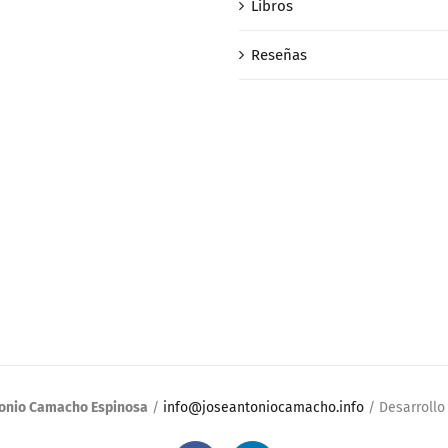
Libros
Reseñas
tonio Camacho Espinosa
/
info@joseantoniocamacho.info
/ Desarroll