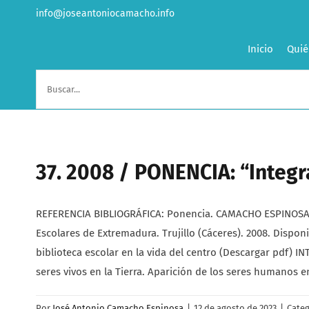
Saltar
info@joseantoniocamacho.info
al
contenido
Inicio
Quié
Buscar:
37. 2008 / PONENCIA: “Integra
REFERENCIA BIBLIOGRÁFICA: Ponencia. CAMACHO ESPINOSA, Jos
Escolares de Extremadura. Trujillo (Cáceres). 2008. Dis
biblioteca escolar en la vida del centro (Descargar pdf) 
seres vivos en la Tierra. Aparición de los seres humanos e
Por
José Antonio Camacho Espinosa
|
12 de agosto de 2023
|
Categ