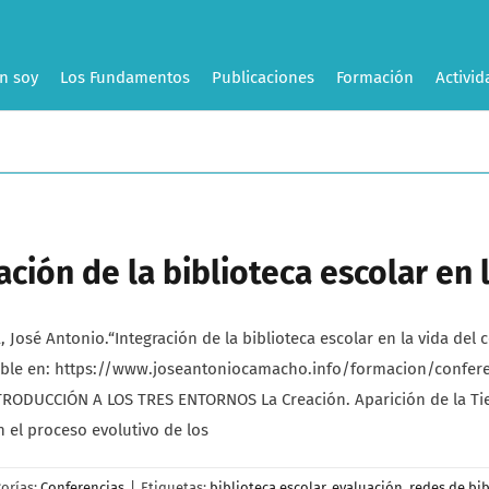
n soy
Los Fundamentos
Publicaciones
Formación
Activid
ción de la biblioteca escolar en l
é Antonio.“Integración de la biblioteca escolar en la vida del cen
ponible en: https://www.joseantoniocamacho.info/formacion/confer
INTRODUCCIÓN A LOS TRES ENTORNOS La Creación. Aparición de la Tie
n el proceso evolutivo de los
orías:
Conferencias
|
Etiquetas:
biblioteca escolar
,
evaluación
,
redes de bib