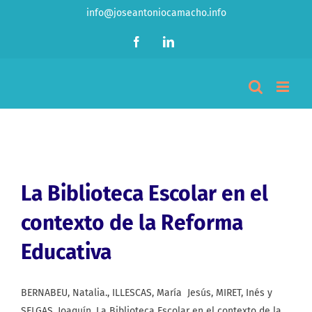
Saltar
info@joseantoniocamacho.info
al
Facebook
LinkedIn
contenido
La Biblioteca Escolar en el
contexto de la Reforma
Educativa
BERNABEU, Natalia., ILLESCAS, María Jesús, MIRET, Inés y
SELGAS, Joaquín. La Biblioteca Escolar en el contexto de la