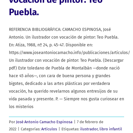
Puebla.
REFERENCIA BIBLIOGRÁFICA: CAMACHO ESPINOSA, José
Antonio. Un ilustrador con vocación de pintor: Teo Puebla.
En: Atiza, 1988, nº 24, p. 45-47. Disponible en:
https://www.joseantoniocamacho.info/publicaciones/articulos/
Un ilustrador con vocación de pintor: Teo Puebla. (Descargar
pdf) Este toledano de Puebla de Montalbán —donde nació
hace 45 años—, con cara de buena persona y grandes
bigotes, dedicado a las artes plásticas por verdadera
vocación, ha querido revelarnos algunos entresijos de su
vida pasada y presente. P. — Siempre nos gusta curiosear en
los misterios
Por
José Antonio Camacho Espinosa
|
7 de febrero de
2022
|
Categorías:
Artículos
|
Etiquetas:
ilustrador
,
libro infantil