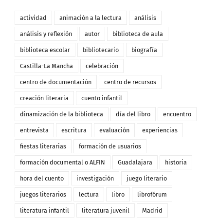
actividad
animación a la lectura
análisis
análisis y reflexión
autor
biblioteca de aula
biblioteca escolar
bibliotecario
biografía
Castilla-La Mancha
celebración
centro de documentación
centro de recursos
creación literaria
cuento infantil
dinamización de la biblioteca
día del libro
encuentro
entrevista
escritura
evaluación
experiencias
fiestas literarias
formación de usuarios
formación documental o ALFIN
Guadalajara
historia
hora del cuento
investigación
juego literario
juegos literarios
lectura
libro
librofórum
literatura infantil
literatura juvenil
Madrid