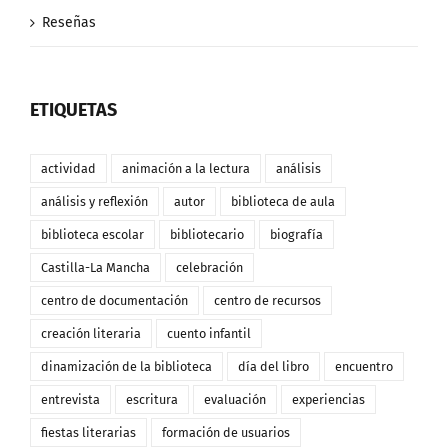
Reseñas
ETIQUETAS
actividad
animación a la lectura
análisis
análisis y reflexión
autor
biblioteca de aula
biblioteca escolar
bibliotecario
biografía
Castilla-La Mancha
celebración
centro de documentación
centro de recursos
creación literaria
cuento infantil
dinamización de la biblioteca
día del libro
encuentro
entrevista
escritura
evaluación
experiencias
fiestas literarias
formación de usuarios