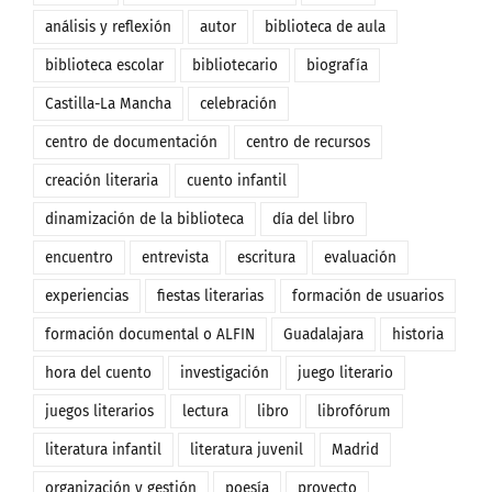
análisis y reflexión
autor
biblioteca de aula
biblioteca escolar
bibliotecario
biografía
Castilla-La Mancha
celebración
centro de documentación
centro de recursos
creación literaria
cuento infantil
dinamización de la biblioteca
día del libro
encuentro
entrevista
escritura
evaluación
experiencias
fiestas literarias
formación de usuarios
formación documental o ALFIN
Guadalajara
historia
hora del cuento
investigación
juego literario
juegos literarios
lectura
libro
librofórum
literatura infantil
literatura juvenil
Madrid
organización y gestión
poesía
proyecto