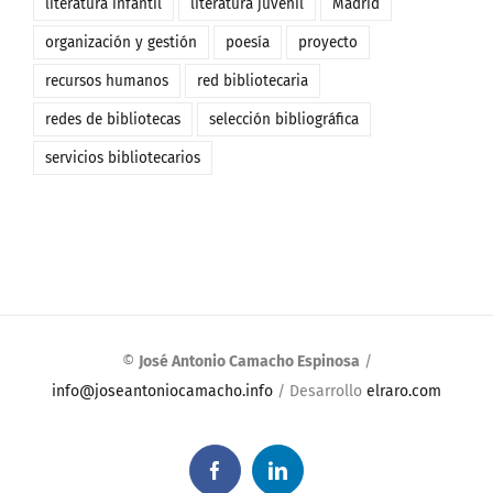
literatura infantil
literatura juvenil
Madrid
organización y gestión
poesía
proyecto
recursos humanos
red bibliotecaria
redes de bibliotecas
selección bibliográfica
servicios bibliotecarios
©
José Antonio Camacho Espinosa
/
info@joseantoniocamacho.info
/ Desarrollo
elraro.com
Facebook
LinkedIn