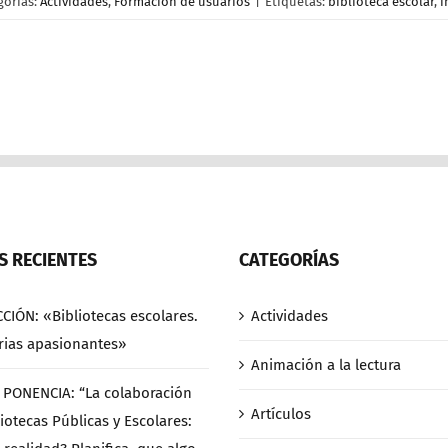
gorías:
Actividades
,
Formación de usuarios
|
Etiquetas:
biblioteca escolar
,
i
 RECIENTES
CATEGORÍAS
CCIÓN: «Bibliotecas escolares.
Actividades
rias apasionantes»
Animación a la lectura
/ PONENCIA: “La colaboración
Artículos
iotecas Públicas y Escolares: