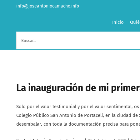
Saltar
info@joseantoniocamacho.info
al
contenido
Inicio
Quié
Buscar:
La inauguración de mi primera
Solo por el valor testimonial y por el valor sentimental, o
Colegio Público San Antonio de Portaceli, en la ciudad de S
desembalar, con toda la documentación precisa para poner 