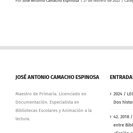
Por
José Antonio Camacho Espinosa
|
27 de febrero de 2022
|
Cate
JOSÉ ANTONIO CAMACHO ESPINOSA
ENTRADAS
Maestro de Primaria. Licenciado en
2024 / LE
Documentación. Especialista en
Dos histo
Bibliotecas Escolares y Animación a la
42. 2018 
lectura.
entre Bibl