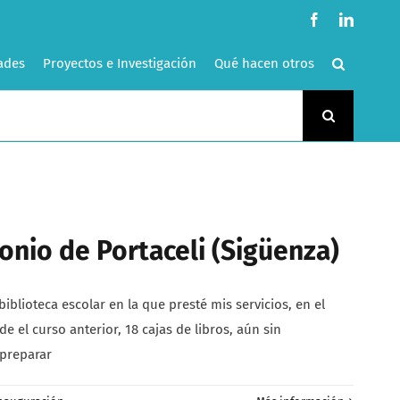
Facebook
LinkedI
ades
Proyectos e Investigación
Qué hacen otros
onio de Portaceli (Sigüenza)
iblioteca escolar en la que presté mis servicios, en el
e el curso anterior, 18 cajas de libros, aún sin
 preparar