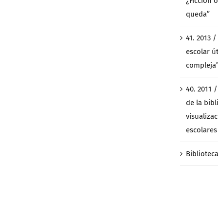
¿Ficción o
queda”
41. 2013 
escolar ú
compleja
40. 2011 
de la bibl
visualiza
escolares 
Bibliotec