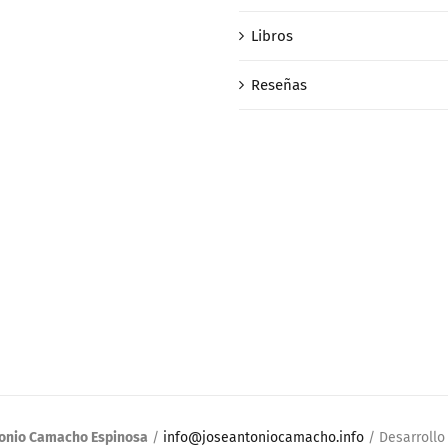
Libros
Reseñas
tonio Camacho Espinosa
/
info@joseantoniocamacho.info
/ Desarroll